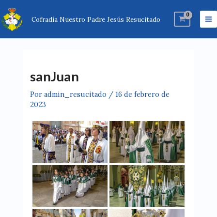
Ir
Ma
al
Cofradía Nuestro Padre Jesús Resucitado
M
contenido
sanJuan
Por
admin_resucitado
/
16 de febrero de
2023